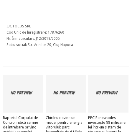
IBC FOCUS SRL
Cod Unic de Înregistrare: 17876260
Nr. Înmatriculare: J12/3019/2005
Sediu social: Str. Arinilor 20, Cluj-Napoca
Raportul Corpului de
Chirileu devine un
PPC Renewables
Control ridică semne
model pentru energia
investește 98 milioane
de întrebare privind
viitorului: parc
lei într-un sistem de
achiziția terenului
fotovoltaic de 6 MWp
stocare cu baterii la