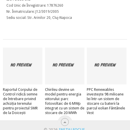
Cod Unic de Înregistrare: 17876260
Nr. Înmatriculare: J12/3019/2005
Sediu social: Str. Arinilor 20, Cluj-Napoca
Raportul Corpului de
Chirileu devine un
PPC Renewables
Control ridică semne
model pentru energia
investește 98 milioane
de întrebare privind
viitorului: parc
lei într-un sistem de
achiziția terenului
fotovoltaic de 6 MWp
stocare cu baterii la
pentru proiectul SMR
integrat cu un sistem de
parcul eolian Fântânele
de la Doicești
stocare de 20 MWh
Vest
© 2026
INSTALFOCUS
.