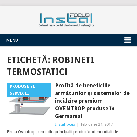
INSTALFOCUS
MENU
ETICHETĂ:
ROBINETI
TERMOSTATICI
Profită de beneficiile
PRODUSE SI
armăturilor și sistemelor de
SERVICII
încălzire premium
OVENTROP produse în
Germania!
InstalFocus
|
februarie 21, 2017
Firma Oventrop, unul din principalii producători mondiali de