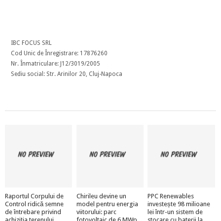
IBC FOCUS SRL
Cod Unic de Înregistrare: 17876260
Nr. Înmatriculare: J12/3019/2005
Sediu social: Str. Arinilor 20, Cluj-Napoca
Raportul Corpului de
Chirileu devine un
PPC Renewables
Control ridică semne
model pentru energia
investește 98 milioane
de întrebare privind
viitorului: parc
lei într-un sistem de
achiziția terenului
fotovoltaic de 6 MWp
stocare cu baterii la