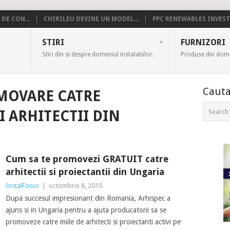
DE CON...
CHIRILEU DEVINE UN MODEL...
PPC RENEWABLES INVESTE
US
STIRI
FURNIZORI
Stiri din si despre domeniul instalatiilor.
Produse din domen
Cauta
MOVARE CATRE
I ARHITECTII DIN
Cum sa te promovezi GRATUIT catre
arhitectii si proiectantii din Ungaria
InstalFocus
|
octombrie 8, 2015
Dupa succesul impresionant din Romania, Arhispec a
ajuns si in Ungaria pentru a ajuta producatorii sa se
promoveze catre miile de arhitecti si proiectanti activi pe