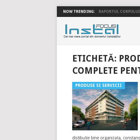
NOW TRENDING:
RAPORTUL CORPULUI 
INSTALFOC
ETICHETĂ:
PROD
COMPLETE PENT
PRODUSE SI SERVICII
distibutie bine organizata, constand