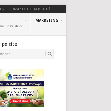
Ș...
INVESTIȚIILE GLOBALE Î...
MARKETING
iul instalatiilor
 pe site