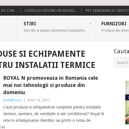
DE CON...
CHIRILEU DEVINE UN MODEL...
PPC RENEWABLES INVESTE
US
STIRI
FURNIZORI
Stiri din si despre domeniul instalatiilor.
Produse din domen
Cauta
USE SI ECHIPAMENTE
RU INSTALATII TERMICE
ROYAL N promoveaza in Romania cele
mai noi tehnologii si produse din
domeniu
InstalFocus
|
iunie 14, 2017
Cauti produse si echipamente complete pentru instalatii
termice, sanitare, de ventilatie si aer conditionat? Royal N
vine in intampinarea clientilor sai printr-o retea de
 in