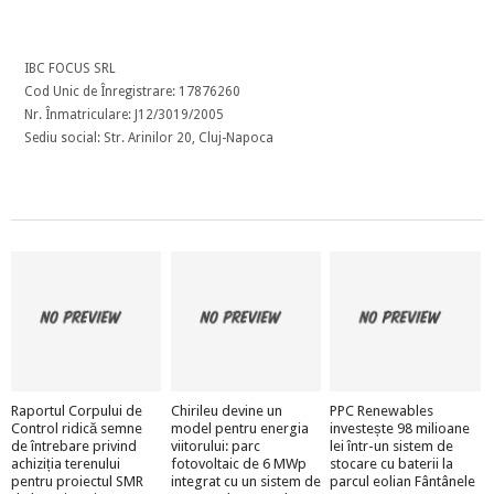
IBC FOCUS SRL
Cod Unic de Înregistrare: 17876260
Nr. Înmatriculare: J12/3019/2005
Sediu social: Str. Arinilor 20, Cluj-Napoca
Raportul Corpului de
Chirileu devine un
PPC Renewables
Control ridică semne
model pentru energia
investește 98 milioane
de întrebare privind
viitorului: parc
lei într-un sistem de
achiziția terenului
fotovoltaic de 6 MWp
stocare cu baterii la
pentru proiectul SMR
integrat cu un sistem de
parcul eolian Fântânele