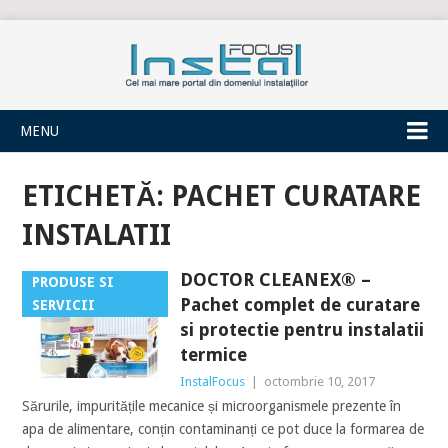
INSTALFOCUS
MENU
ETICHETĂ:
PACHET CURATARE
INSTALATII
DOCTOR CLEANEX® –
PRODUSE SI
Pachet complet de curatare
SERVICII
si protectie pentru instalatii
termice
InstalFocus
|
octombrie 10, 2017
Sărurile, impuritățile mecanice și microorganismele prezente în
apa de alimentare, conțin contaminanți ce pot duce la formarea de