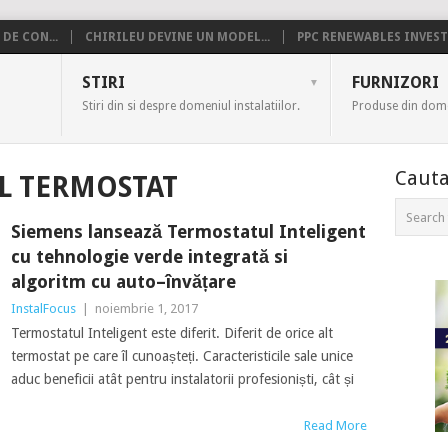
DE CON...
CHIRILEU DEVINE UN MODEL...
PPC RENEWABLES INVESTE
US
STIRI
FURNIZORI
Stiri din si despre domeniul instalatiilor.
Produse din domen
Cauta
L TERMOSTAT
Siemens lansează Termostatul Inteligent
cu tehnologie verde integrată si
algoritm cu auto–învățare
InstalFocus
|
noiembrie 1, 2017
Termostatul Inteligent este diferit. Diferit de orice alt
termostat pe care îl cunoașteți. Caracteristicile sale unice
aduc beneficii atât pentru instalatorii profesioniști, cât și
Read More