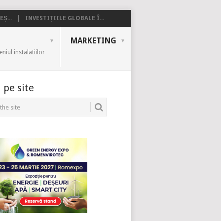
Ș...
INVESTIȚIILE GLOBALE Î...
MARKETING
iul instalatiilor
 pe site