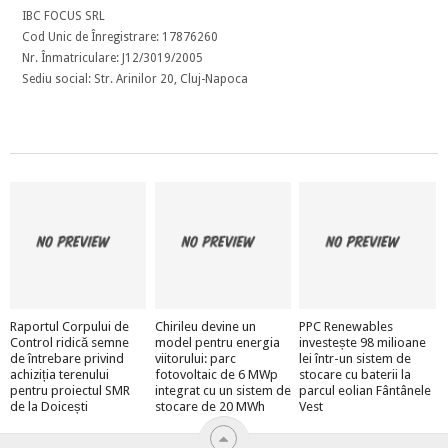
IBC FOCUS SRL
Cod Unic de Înregistrare: 17876260
Nr. Înmatriculare: J12/3019/2005
Sediu social: Str. Arinilor 20, Cluj-Napoca
Raportul Corpului de
Chirileu devine un
PPC Renewables
Control ridică semne
model pentru energia
investește 98 milioane
de întrebare privind
viitorului: parc
lei într-un sistem de
achiziția terenului
fotovoltaic de 6 MWp
stocare cu baterii la
pentru proiectul SMR
integrat cu un sistem de
parcul eolian Fântânele
de la Doicești
stocare de 20 MWh
Vest