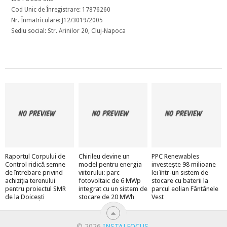
Cod Unic de Înregistrare: 17876260
Nr. Înmatriculare: J12/3019/2005
Sediu social: Str. Arinilor 20, Cluj-Napoca
Raportul Corpului de
Chirileu devine un
PPC Renewables
Control ridică semne
model pentru energia
investește 98 milioane
de întrebare privind
viitorului: parc
lei într-un sistem de
achiziția terenului
fotovoltaic de 6 MWp
stocare cu baterii la
pentru proiectul SMR
integrat cu un sistem de
parcul eolian Fântânele
de la Doicești
stocare de 20 MWh
Vest
© 2026
INSTALFOCUS
.