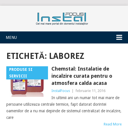
INSTALFOCUS
MENU
ETICHETĂ:
LABOREZ
Chemstal: Instalatie de
PRODUSE SI
incalzire curata pentru o
SERVICII
atmosfera calda acasa
InstalFocus
|
februarie 11, 2016
In ultimii ani un numar tot mai mare de
persoane utilizeaza centrale termice, fapt datorat dorintei
oamenilor de a nu mai depinde de sistemul centralizat de incalzire,
care
Read More