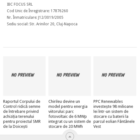
IBC FOCUS SRL
Cod Unic de Înregistrare: 17876260
Nr. Înmatriculare: J12/3019/2005
Sediu social: Str. Arinilor 20, Cluj-Napoca
Raportul Corpului de
Chirileu devine un
PPC Renewables
Control ridică semne
model pentru energia
investește 98 milioane
de întrebare privind
viitorului: parc
lei într-un sistem de
achiziția terenului
fotovoltaic de 6 MWp
stocare cu baterii la
pentru proiectul SMR
integrat cu un sistem de
parcul eolian Fântânele
de la Doicești
stocare de 20 MWh
Vest