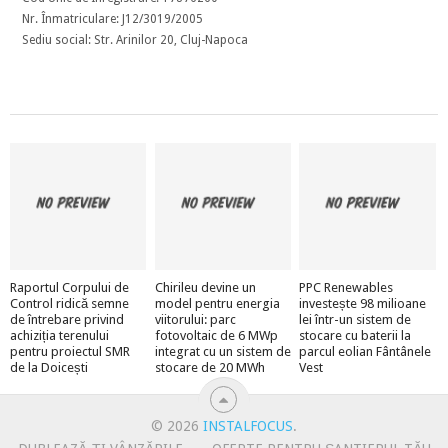
Nr. Înmatriculare: J12/3019/2005
Sediu social: Str. Arinilor 20, Cluj-Napoca
Raportul Corpului de
Chirileu devine un
PPC Renewables
Control ridică semne
model pentru energia
investește 98 milioane
de întrebare privind
viitorului: parc
lei într-un sistem de
achiziția terenului
fotovoltaic de 6 MWp
stocare cu baterii la
pentru proiectul SMR
integrat cu un sistem de
parcul eolian Fântânele
de la Doicești
stocare de 20 MWh
Vest
© 2026
INSTALFOCUS
.