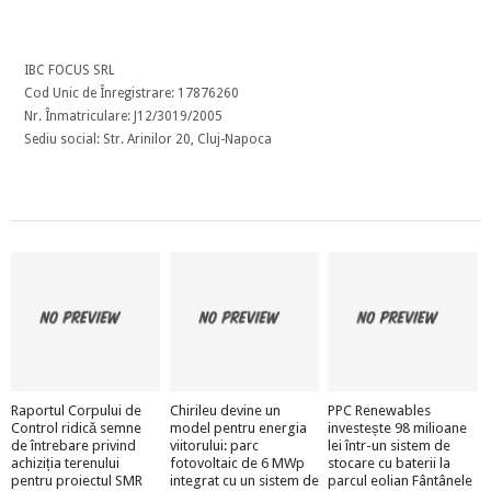
IBC FOCUS SRL
Cod Unic de Înregistrare: 17876260
Nr. Înmatriculare: J12/3019/2005
Sediu social: Str. Arinilor 20, Cluj-Napoca
Raportul Corpului de
Chirileu devine un
PPC Renewables
Control ridică semne
model pentru energia
investește 98 milioane
de întrebare privind
viitorului: parc
lei într-un sistem de
achiziția terenului
fotovoltaic de 6 MWp
stocare cu baterii la
pentru proiectul SMR
integrat cu un sistem de
parcul eolian Fântânele