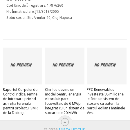
Cod Unic de Înregistrare: 17876260
Nr. Înmatriculare: J12/3019/2005
Sediu social: Str. Arinilor 20, Cluj-Napoca
Raportul Corpului de
Chirileu devine un
PPC Renewables
Control ridică semne
model pentru energia
investește 98 milioane
de întrebare privind
viitorului: parc
lei într-un sistem de
achiziția terenului
fotovoltaic de 6 MWp
stocare cu baterii la
pentru proiectul SMR
integrat cu un sistem de
parcul eolian Fântânele
de la Doicești
stocare de 20 MWh
Vest
© 2026
INSTALFOCUS
.