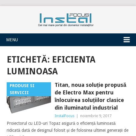
INSTALFOCUS
MENU
ETICHETĂ:
EFICIENTA
LUMINOASA
Titan, noua soluție propusă
PRODUSE SI
de Electro Max pentru
SERVICII
înlocuirea soluțiilor clasice
din iluminatul industrial
InstalFocus
|
noiembrie 9, 2017
Proiectorul cu LED-uri Topaz asigură o eficiență luminoasă
ridicată dată de designul folosit și de folosirea ultimei generații de