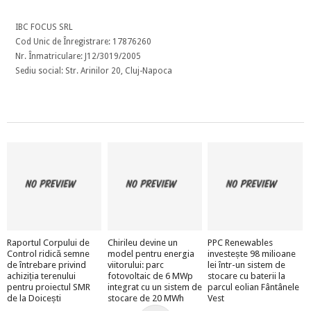
IBC FOCUS SRL
Cod Unic de Înregistrare: 17876260
Nr. Înmatriculare: J12/3019/2005
Sediu social: Str. Arinilor 20, Cluj-Napoca
Raportul Corpului de
Chirileu devine un
PPC Renewables
Control ridică semne
model pentru energia
investește 98 milioane
de întrebare privind
viitorului: parc
lei într-un sistem de
achiziția terenului
fotovoltaic de 6 MWp
stocare cu baterii la
pentru proiectul SMR
integrat cu un sistem de
parcul eolian Fântânele
de la Doicești
stocare de 20 MWh
Vest