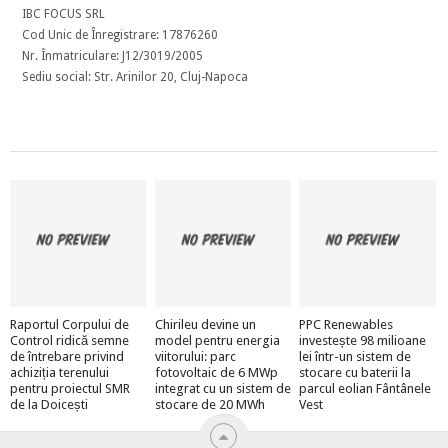
IBC FOCUS SRL
Cod Unic de Înregistrare: 17876260
Nr. Înmatriculare: J12/3019/2005
Sediu social: Str. Arinilor 20, Cluj-Napoca
Raportul Corpului de
Chirileu devine un
PPC Renewables
Control ridică semne
model pentru energia
investește 98 milioane
de întrebare privind
viitorului: parc
lei într-un sistem de
achiziția terenului
fotovoltaic de 6 MWp
stocare cu baterii la
pentru proiectul SMR
integrat cu un sistem de
parcul eolian Fântânele
de la Doicești
stocare de 20 MWh
Vest