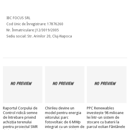
IBC FOCUS SRL
Cod Unic de Înregistrare: 17876260
Nr. Înmatriculare: J12/3019/2005
Sediu social: Str. Arinilor 20, Cluj-Napoca
Raportul Corpului de
Chirileu devine un
PPC Renewables
Control ridică semne
model pentru energia
investește 98 milioane
de întrebare privind
viitorului: parc
lei într-un sistem de
achiziția terenului
fotovoltaic de 6 MWp
stocare cu baterii la
pentru proiectul SMR
integrat cu un sistem de
parcul eolian Fântânele