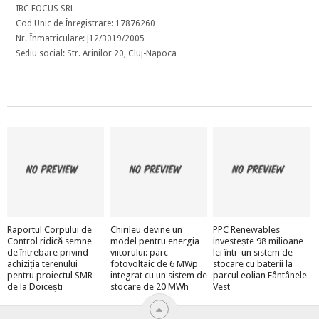
IBC FOCUS SRL
Cod Unic de Înregistrare: 17876260
Nr. Înmatriculare: J12/3019/2005
Sediu social: Str. Arinilor 20, Cluj-Napoca
Raportul Corpului de
Chirileu devine un
PPC Renewables
Control ridică semne
model pentru energia
investește 98 milioane
de întrebare privind
viitorului: parc
lei într-un sistem de
achiziția terenului
fotovoltaic de 6 MWp
stocare cu baterii la
pentru proiectul SMR
integrat cu un sistem de
parcul eolian Fântânele
de la Doicești
stocare de 20 MWh
Vest