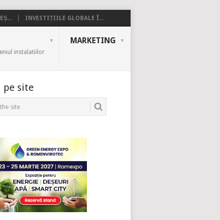
Ș...
INVESTIȚIILE GLOBALE Î...
MARKETING
iul instalatiilor
 pe site