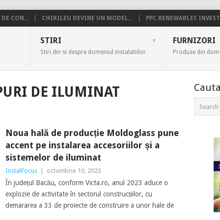
DE CON...
CHIRILEU DEVINE UN MODEL...
PPC RENEWABLES INVESTE
US
STIRI
FURNIZORI
Stiri din si despre domeniul instalatiilor.
Produse din domen
Cauta
URI DE ILUMINAT
Noua hală de producție Moldoglass pune
accent pe instalarea accesoriilor și a
sistemelor de iluminat
InstalFocus
|
octombrie 10, 2023
În județul Bacău, conform Victa.ro, anul 2023 aduce o
explozie de activitate în sectorul construcțiilor, cu
demararea a 33 de proiecte de construire a unor hale de