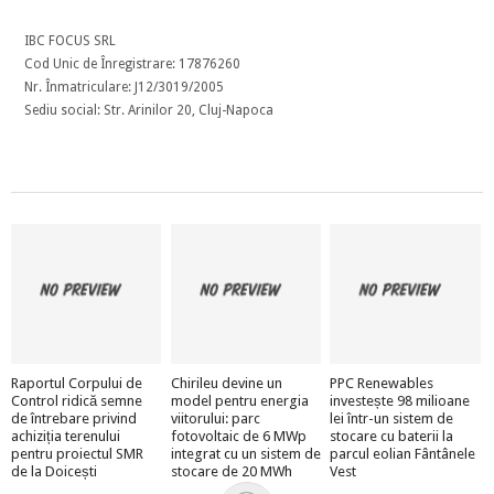
IBC FOCUS SRL
Cod Unic de Înregistrare: 17876260
Nr. Înmatriculare: J12/3019/2005
Sediu social: Str. Arinilor 20, Cluj-Napoca
Raportul Corpului de
Chirileu devine un
PPC Renewables
Control ridică semne
model pentru energia
investește 98 milioane
de întrebare privind
viitorului: parc
lei într-un sistem de
achiziția terenului
fotovoltaic de 6 MWp
stocare cu baterii la
pentru proiectul SMR
integrat cu un sistem de
parcul eolian Fântânele
de la Doicești
stocare de 20 MWh
Vest