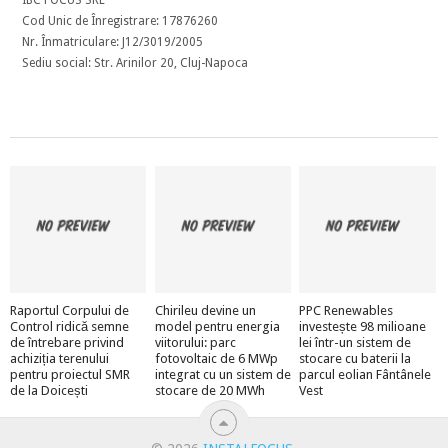
IBC FOCUS SRL
Cod Unic de Înregistrare: 17876260
Nr. Înmatriculare: J12/3019/2005
Sediu social: Str. Arinilor 20, Cluj-Napoca
Raportul Corpului de
Chirileu devine un
PPC Renewables
Control ridică semne
model pentru energia
investește 98 milioane
de întrebare privind
viitorului: parc
lei într-un sistem de
achiziția terenului
fotovoltaic de 6 MWp
stocare cu baterii la
pentru proiectul SMR
integrat cu un sistem de
parcul eolian Fântânele
de la Doicești
stocare de 20 MWh
Vest