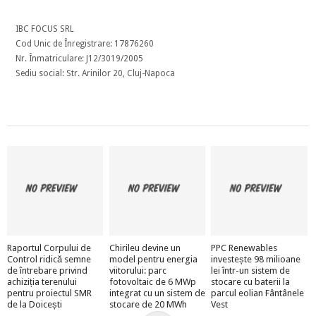
IBC FOCUS SRL
Cod Unic de Înregistrare: 17876260
Nr. Înmatriculare: J12/3019/2005
Sediu social: Str. Arinilor 20, Cluj-Napoca
Raportul Corpului de
Chirileu devine un
PPC Renewables
Control ridică semne
model pentru energia
investește 98 milioane
de întrebare privind
viitorului: parc
lei într-un sistem de
achiziția terenului
fotovoltaic de 6 MWp
stocare cu baterii la
pentru proiectul SMR
integrat cu un sistem de
parcul eolian Fântânele
de la Doicești
stocare de 20 MWh
Vest