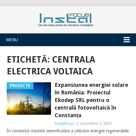
INSTALFOCUS
MENU
ETICHETĂ:
CENTRALA
ELECTRICA VOLTAICA
Expansiunea energiei solare
PROIECTE
în România: Proiectul
Ekodep SRL pentru o
centrală fotovoltaică în
Constanța
InstalFocus
|
octombrie 3, 2023
În contextul creșterii semnificative a utilizării energiei regenerabile