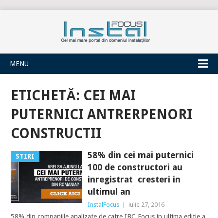
INSTALFOCUS
MENU
ETICHETĂ:
CEI MAI
PUTERNICI ANTRERPENORI
CONSTRUCTII
58% din cei mai puternici
STIRI
100 de constructori au
inregistrat cresteri in
ultimul an
InstalFocus
|
iulie 27, 2016
58% din companiile analizate de catre IBC Focus in ultima editie a