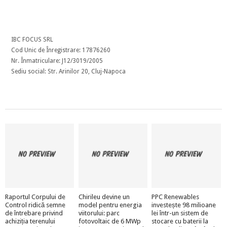
IBC FOCUS SRL
Cod Unic de Înregistrare: 17876260
Nr. Înmatriculare: J12/3019/2005
Sediu social: Str. Arinilor 20, Cluj-Napoca
Raportul Corpului de
Chirileu devine un
PPC Renewables
Control ridică semne
model pentru energia
investește 98 milioane
de întrebare privind
viitorului: parc
lei într-un sistem de
achiziția terenului
fotovoltaic de 6 MWp
stocare cu baterii la