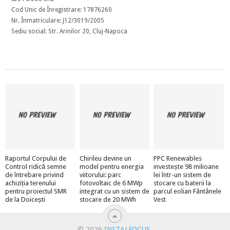
Cod Unic de Înregistrare: 17876260
Nr. Înmatriculare: J12/3019/2005
Sediu social: Str. Arinilor 20, Cluj-Napoca
Raportul Corpului de
Chirileu devine un
PPC Renewables
Control ridică semne
model pentru energia
investește 98 milioane
de întrebare privind
viitorului: parc
lei într-un sistem de
achiziția terenului
fotovoltaic de 6 MWp
stocare cu baterii la
pentru proiectul SMR
integrat cu un sistem de
parcul eolian Fântânele
de la Doicești
stocare de 20 MWh
Vest
© 2026
INSTALFOCUS
.