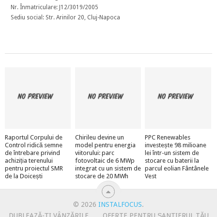
Nr. Înmatriculare: J12/3019/2005
Sediu social: Str. Arinilor 20, Cluj-Napoca
Raportul Corpului de
Chirileu devine un
PPC Renewables
Control ridică semne
model pentru energia
investește 98 milioane
de întrebare privind
viitorului: parc
lei într-un sistem de
achiziția terenului
fotovoltaic de 6 MWp
stocare cu baterii la
pentru proiectul SMR
integrat cu un sistem de
parcul eolian Fântânele
de la Doicești
stocare de 20 MWh
Vest
© 2026
INSTALFOCUS
.
DUBLEAZĂ-ȚI VÂNZĂRILE
OFERTE PENTRU ȘANTIERUL TĂU