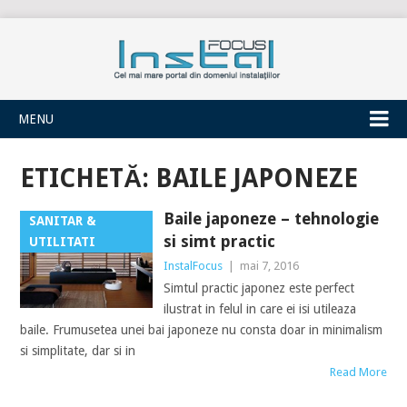
INSTALFOCUS
MENU
ETICHETĂ:
BAILE JAPONEZE
Baile japoneze – tehnologie
SANITAR &
si simt practic
UTILITATI
InstalFocus
|
mai 7, 2016
Simtul practic japonez este perfect
ilustrat in felul in care ei isi utileaza
baile. Frumusetea unei bai japoneze nu consta doar in minimalism
si simplitate, dar si in
Read More