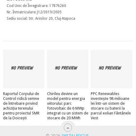
Cod Unic de Înregistrare: 17876260
Nr. Înmatriculare: J12/3019/2005
Sediu social: Str. Arinilor 20, Cluj-Napoca
Raportul Corpului de
Chirileu devine un
PPC Renewables
Control ridică semne
model pentru energia
investește 98 milioane
de întrebare privind
viitorului: parc
lei într-un sistem de
achiziția terenului
fotovoltaic de 6 MWp
stocare cu baterii la
pentru proiectul SMR
integrat cu un sistem de
parcul eolian Fântânele
de la Doicești
stocare de 20 MWh
Vest
© 2026
INSTALFOCUS
.