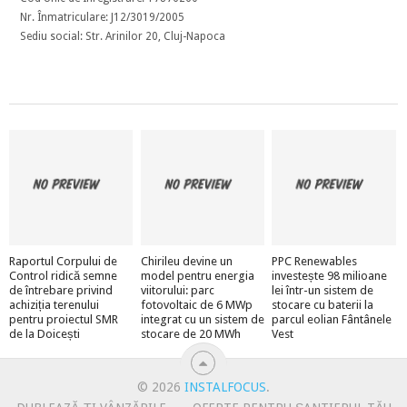
Nr. Înmatriculare: J12/3019/2005
Sediu social: Str. Arinilor 20, Cluj-Napoca
Raportul Corpului de
Chirileu devine un
PPC Renewables
Control ridică semne
model pentru energia
investește 98 milioane
de întrebare privind
viitorului: parc
lei într-un sistem de
achiziția terenului
fotovoltaic de 6 MWp
stocare cu baterii la
pentru proiectul SMR
integrat cu un sistem de
parcul eolian Fântânele
de la Doicești
stocare de 20 MWh
Vest
© 2026
INSTALFOCUS
.