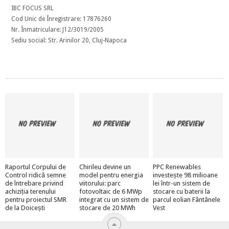
IBC FOCUS SRL
Cod Unic de Înregistrare: 17876260
Nr. Înmatriculare: J12/3019/2005
Sediu social: Str. Arinilor 20, Cluj-Napoca
Raportul Corpului de
Chirileu devine un
PPC Renewables
Control ridică semne
model pentru energia
investește 98 milioane
de întrebare privind
viitorului: parc
lei într-un sistem de
achiziția terenului
fotovoltaic de 6 MWp
stocare cu baterii la
pentru proiectul SMR
integrat cu un sistem de
parcul eolian Fântânele
de la Doicești
stocare de 20 MWh
Vest