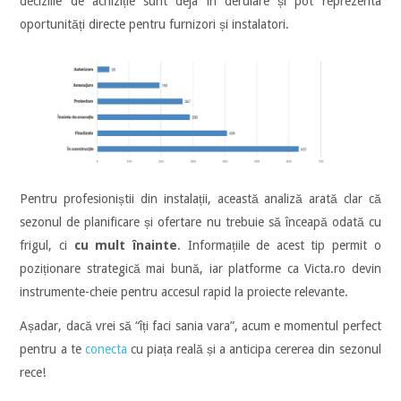
deciziile de achiziție sunt deja în derulare și pot reprezenta
oportunități directe pentru furnizori și instalatori.
Pentru profesioniștii din instalații, această analiză arată clar că
sezonul de planificare și ofertare nu trebuie să înceapă odată cu
frigul, ci
cu mult înainte
. Informațiile de acest tip permit o
poziționare strategică mai bună, iar platforme ca Victa.ro devin
instrumente-cheie pentru accesul rapid la proiecte relevante.
Așadar, dacă vrei să “îți faci sania vara”, acum e momentul perfect
pentru a te
conecta
cu piața reală și a anticipa cererea din sezonul
rece!