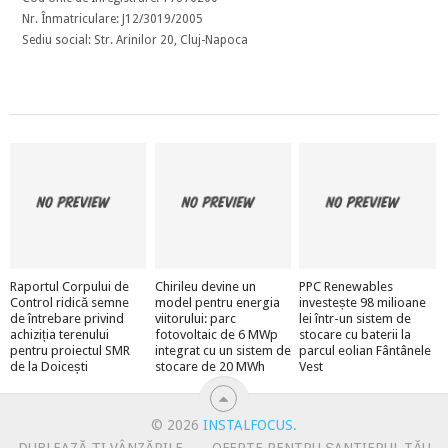
Nr. Înmatriculare: J12/3019/2005
Sediu social: Str. Arinilor 20, Cluj-Napoca
Raportul Corpului de
Chirileu devine un
PPC Renewables
Control ridică semne
model pentru energia
investește 98 milioane
de întrebare privind
viitorului: parc
lei într-un sistem de
achiziția terenului
fotovoltaic de 6 MWp
stocare cu baterii la
pentru proiectul SMR
integrat cu un sistem de
parcul eolian Fântânele
de la Doicești
stocare de 20 MWh
Vest
© 2026
INSTALFOCUS
.