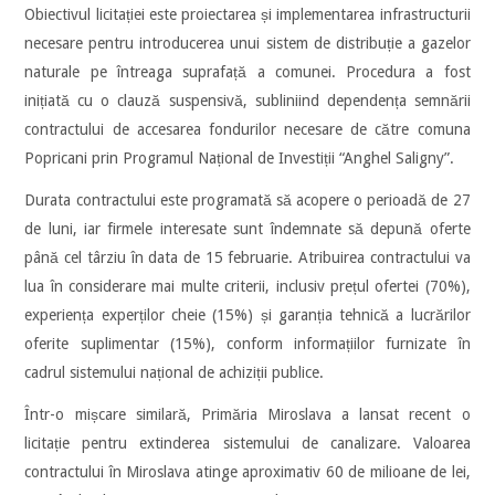
Obiectivul licitației este proiectarea și implementarea infrastructurii
necesare pentru introducerea unui sistem de distribuție a gazelor
naturale pe întreaga suprafață a comunei. Procedura a fost
inițiată cu o clauză suspensivă, subliniind dependența semnării
contractului de accesarea fondurilor necesare de către comuna
Popricani prin Programul Național de Investiții “Anghel Saligny”.
Durata contractului este programată să acopere o perioadă de 27
de luni, iar firmele interesate sunt îndemnate să depună oferte
până cel târziu în data de 15 februarie. Atribuirea contractului va
lua în considerare mai multe criterii, inclusiv prețul ofertei (70%),
experiența experților cheie (15%) și garanția tehnică a lucrărilor
oferite suplimentar (15%), conform informațiilor furnizate în
cadrul sistemului național de achiziții publice.
Într-o mișcare similară, Primăria Miroslava a lansat recent o
licitație pentru extinderea sistemului de canalizare. Valoarea
contractului în Miroslava atinge aproximativ 60 de milioane de lei,