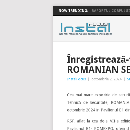
NOW TRENDING:
RAPORTUL CORPULUI 
INSTALFOC
Înregistrează
ROMANIAN SEC
InstalFocus
|
octombrie 2, 2024
|
St
Cea mai mare expoziție de secur
Tehnică de Securitate, ROMANIA
octombrie 2024 in Pavilionul B1 di
RSF, aflat la cea de-a VII-a ediț
Pavilionul B1- ROMEXPO, oferind o