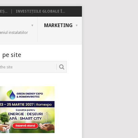
Ș...
INVESTIȚIILE GLOBALE Î...
MARKETING
iul instalatiilor
 pe site