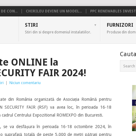
DE CON...
CHIRILEU DEVINE UN MODEL...
PPC RENEWABLES INVESTE
US
STIRI
FURNIZORI
Stiri din si despre domeniul instalatiilor.
Produse din domen
Cauta
-te ONLINE la
URITY FAIR 2024!
iri
|
Niciun comentariu
itate din România organizată de Asociația Română pentru
N SECURITY FAIR (RSF) va avea loc, în perioada 16-18
n cadrul Centrului Expozitional ROMEXPO din Bucuresti.
ie, se va desfășura în perioada 16-18 octombrie 2024, în
 suprafață totală de peste 5.000 de metri pătrați pentru