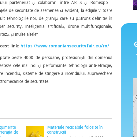
ntului parteneriat și colaborării între ARTS și Romexpo…
le de securitate de asemenea și evident, la edițiile viitoare
lt tehnologiile noi, de graniță care au pătruns definitiv în
 security, inteligența artificială, drone multifuncționale,
iteză și multe altele”
cest link:
https://www.romaniansecurityfair.eu/ro/
teptate peste 4000 de persoane, profesioniști din domeniul
testeze cele mai noi şi performante tehnologii anti-efracție,
are incendiu, sisteme de stingere a incendiului, supravechere
ctromecanice de securitate.
argumente
Materiale reciclabile folosite în
nerația de
construcții