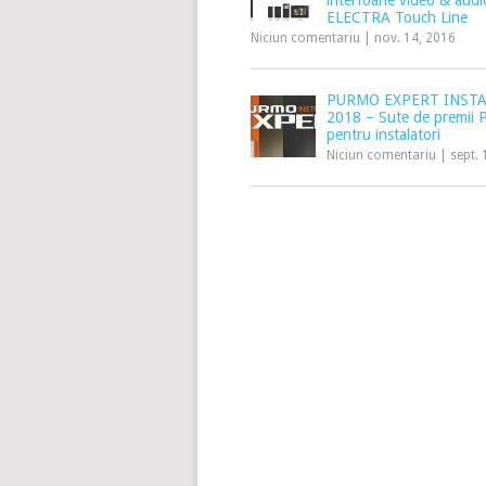
interfoane video & audi
ELECTRA Touch Line
Niciun comentariu
|
nov. 14, 2016
PURMO EXPERT INST
2018 – Sute de premii
pentru instalatori
Niciun comentariu
|
sept. 