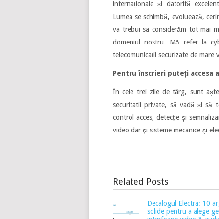
internaționale și datorită excele
Lumea se schimbă, evoluează, cerințe
va trebui sa considerăm tot mai mu
domeniul nostru. Mă refer la cyber
telecomunicații securizate de mare v
Pentru înscrieri puteți accesa a
În cele trei zile de târg, sunt aș
securitatii private, să vadă și să 
control acces, detecție şi semnaliz
video dar şi sisteme mecanice şi ele
Related Posts
Decalogul Electra: 10 
solide pentru a alege ge