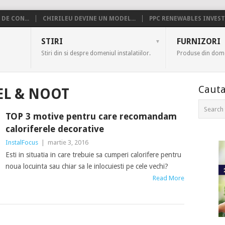
DE CON...
CHIRILEU DEVINE UN MODEL...
PPC RENEWABLES INVESTE
US
STIRI
FURNIZORI
Stiri din si despre domeniul instalatiilor.
Produse din domen
Cauta
EL & NOOT
TOP 3 motive pentru care recomandam
caloriferele decorative
InstalFocus
|
martie 3, 2016
Esti in situatia in care trebuie sa cumperi calorifere pentru
noua locuinta sau chiar sa le inlocuiesti pe cele vechi?
Read More