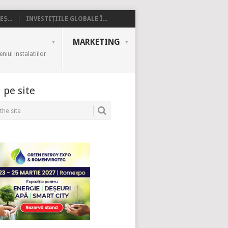
Ș...
INVESTIȚIILE GLOBALE Î...
MARKETING
iul instalatiilor
 pe site