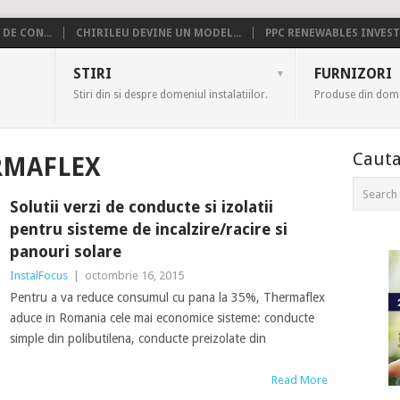
DE CON...
CHIRILEU DEVINE UN MODEL...
PPC RENEWABLES INVESTE
US
STIRI
FURNIZORI
Stiri din si despre domeniul instalatiilor.
Produse din domen
Cauta
RMAFLEX
Solutii verzi de conducte si izolatii
pentru sisteme de incalzire/racire si
panouri solare
InstalFocus
|
octombrie 16, 2015
Pentru a va reduce consumul cu pana la 35%, Thermaflex
aduce in Romania cele mai economice sisteme: conducte
simple din polibutilena, conducte preizolate din
Read More