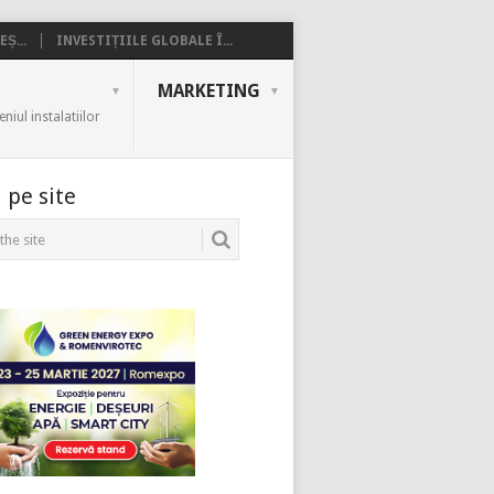
Ș...
INVESTIȚIILE GLOBALE Î...
MARKETING
iul instalatiilor
 pe site