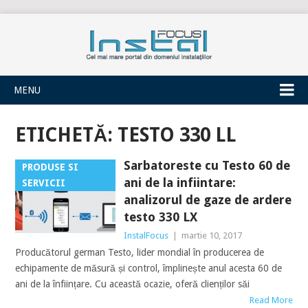
INSTALFOCUS
MENU
ETICHETĂ:
TESTO 330 LL
Sarbatoreste cu Testo 60 de
PRODUSE SI
ani de la infiintare:
SERVICII
analizorul de gaze de ardere
testo 330 LX
InstalFocus
|
martie 10, 2017
Producătorul german Testo, lider mondial în producerea de
echipamente de măsură și control, împlinește anul acesta 60 de
ani de la înființare. Cu această ocazie, oferă clienților săi
Read More