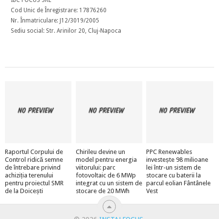
IBC FOCUS SRL
Cod Unic de Înregistrare: 17876260
Nr. Înmatriculare: J12/3019/2005
Sediu social: Str. Arinilor 20, Cluj-Napoca
Raportul Corpului de
Chirileu devine un
PPC Renewables
Control ridică semne
model pentru energia
investește 98 milioane
de întrebare privind
viitorului: parc
lei într-un sistem de
achiziția terenului
fotovoltaic de 6 MWp
stocare cu baterii la
pentru proiectul SMR
integrat cu un sistem de
parcul eolian Fântânele
de la Doicești
stocare de 20 MWh
Vest