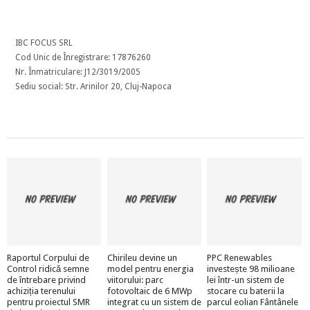
IBC FOCUS SRL
Cod Unic de Înregistrare: 17876260
Nr. Înmatriculare: J12/3019/2005
Sediu social: Str. Arinilor 20, Cluj-Napoca
Raportul Corpului de
Chirileu devine un
PPC Renewables
Control ridică semne
model pentru energia
investește 98 milioane
de întrebare privind
viitorului: parc
lei într-un sistem de
achiziția terenului
fotovoltaic de 6 MWp
stocare cu baterii la
pentru proiectul SMR
integrat cu un sistem de
parcul eolian Fântânele