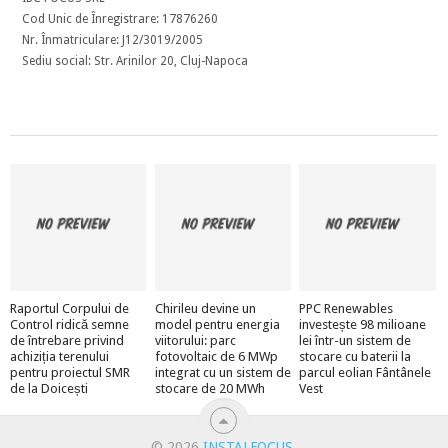
Cod Unic de Înregistrare: 17876260
Nr. Înmatriculare: J12/3019/2005
Sediu social: Str. Arinilor 20, Cluj-Napoca
Raportul Corpului de
Chirileu devine un
PPC Renewables
Control ridică semne
model pentru energia
investește 98 milioane
de întrebare privind
viitorului: parc
lei într-un sistem de
achiziția terenului
fotovoltaic de 6 MWp
stocare cu baterii la
pentru proiectul SMR
integrat cu un sistem de
parcul eolian Fântânele
de la Doicești
stocare de 20 MWh
Vest
© 2026
INSTALFOCUS
.