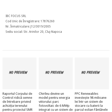
IBC FOCUS SRL
Cod Unic de Înregistrare: 17876260
Nr. Înmatriculare: J12/3019/2005
Sediu social: Str. Arinilor 20, Cluj-Napoca
Raportul Corpului de
Chirileu devine un
PPC Renewables
Control ridică semne
model pentru energia
investește 98 milioane
de întrebare privind
viitorului: parc
lei într-un sistem de
achiziția terenului
fotovoltaic de 6 MWp
stocare cu baterii la
pentru proiectul SMR
integrat cu un sistem de
parcul eolian Fântânele