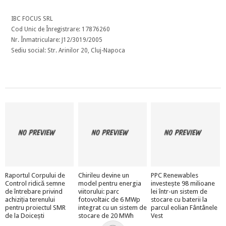
IBC FOCUS SRL
Cod Unic de Înregistrare: 17876260
Nr. Înmatriculare: J12/3019/2005
Sediu social: Str. Arinilor 20, Cluj-Napoca
Raportul Corpului de
Chirileu devine un
PPC Renewables
Control ridică semne
model pentru energia
investește 98 milioane
de întrebare privind
viitorului: parc
lei într-un sistem de
achiziția terenului
fotovoltaic de 6 MWp
stocare cu baterii la
pentru proiectul SMR
integrat cu un sistem de
parcul eolian Fântânele
de la Doicești
stocare de 20 MWh
Vest