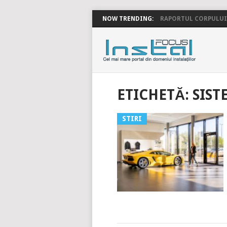
NOW TRENDING:
RAPORTUL CORPULUI 
INSTALFOC
ETICHETĂ:
SIST
STIRI