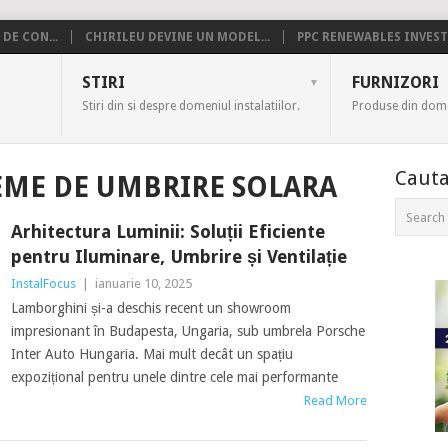
DE CON...
CHIRILEU DEVINE UN MODEL...
PPC RENEWABLES INVESTE
US
STIRI
FURNIZORI
Stiri din si despre domeniul instalatiilor.
Produse din domen
Cauta
EME DE UMBRIRE SOLARA
Arhitectura Luminii: Soluții Eficiente
pentru Iluminare, Umbrire și Ventilație
InstalFocus
|
ianuarie 10, 2025
Lamborghini și-a deschis recent un showroom
impresionant în Budapesta, Ungaria, sub umbrela Porsche
Inter Auto Hungaria. Mai mult decât un spațiu
expozițional pentru unele dintre cele mai performante
Read More