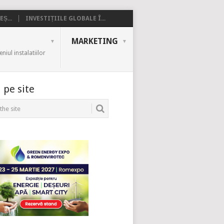
Ș...
INVESTIȚIILE GLOBALE Î...
MARKETING
iul instalatiilor
 pe site