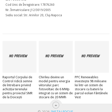
Cod Unic de Înregistrare: 17876260
Nr. Înmatriculare: J12/3019/2005
Sediu social: Str. Arinilor 20, Cluj-Napoca
Raportul Corpului de
Chirileu devine un
PPC Renewables
Control ridică semne
model pentru energia
investește 98 milioane
de întrebare privind
viitorului: parc
lei într-un sistem de
achiziția terenului
fotovoltaic de 6 MWp
stocare cu baterii la
pentru proiectul SMR
integrat cu un sistem de
parcul eolian Fântânele
de la Doicești
stocare de 20 MWh
Vest
© 2026
INSTALFOCUS
.