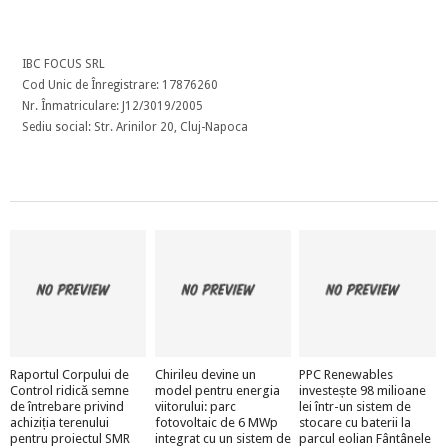
IBC FOCUS SRL
Cod Unic de Înregistrare: 17876260
Nr. Înmatriculare: J12/3019/2005
Sediu social: Str. Arinilor 20, Cluj-Napoca
Raportul Corpului de
Chirileu devine un
PPC Renewables
Control ridică semne
model pentru energia
investește 98 milioane
de întrebare privind
viitorului: parc
lei într-un sistem de
achiziția terenului
fotovoltaic de 6 MWp
stocare cu baterii la
pentru proiectul SMR
integrat cu un sistem de
parcul eolian Fântânele