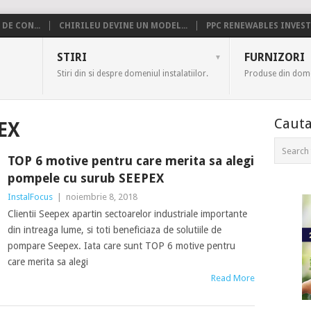
DE CON...
CHIRILEU DEVINE UN MODEL...
PPC RENEWABLES INVESTE
US
STIRI
FURNIZORI
Stiri din si despre domeniul instalatiilor.
Produse din domen
Cauta
EX
TOP 6 motive pentru care merita sa alegi
pompele cu surub SEEPEX
InstalFocus
|
noiembrie 8, 2018
Clientii Seepex apartin sectoarelor industriale importante
din intreaga lume, si toti beneficiaza de solutiile de
pompare Seepex. Iata care sunt TOP 6 motive pentru
care merita sa alegi
Read More