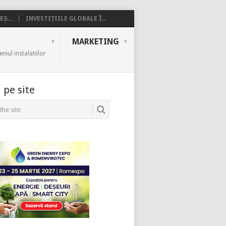
Ș...
INVESTIȚIILE GLOBALE Î...
MARKETING
iul instalatiilor
 pe site