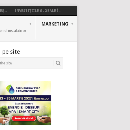
Ș...
INVESTIȚIILE GLOBALE Î...
MARKETING
iul instalatiilor
 pe site