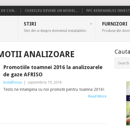
DE CON...
CHIRILEU DEVINE UN MODEL...
PPC RENEWABLES INVESTE
US
STIRI
FURNIZORI
Stiri din si despre domeniul instalatiilor.
Produse din domen
Cauta
MOTII ANALIZOARE
Promotiile toamnei 2016 la analizoarele
de gaze AFRISO
InstalFocus
|
septembrie 19, 2016
Testo ne intampina cu noi promotii pentru toamna 2016!
Read More