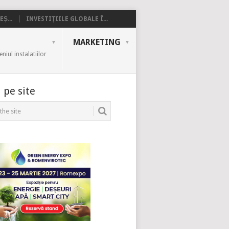
Ș...
INVESTIȚIILE GLOBALE Î...
MARKETING
iul instalatiilor
 pe site