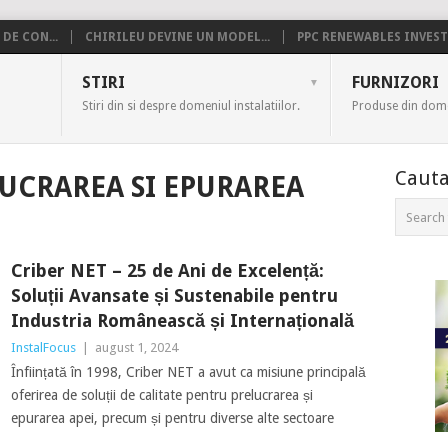
DE CON...
CHIRILEU DEVINE UN MODEL...
PPC RENEWABLES INVESTE
US
STIRI
FURNIZORI
Stiri din si despre domeniul instalatiilor.
Produse din domen
Cauta
UCRAREA SI EPURAREA
Criber NET – 25 de Ani de Excelență:
Soluții Avansate și Sustenabile pentru
Industria Românească și Internațională
InstalFocus
|
august 1, 2024
Înființată în 1998, Criber NET a avut ca misiune principală
oferirea de soluții de calitate pentru prelucrarea și
epurarea apei, precum și pentru diverse alte sectoare