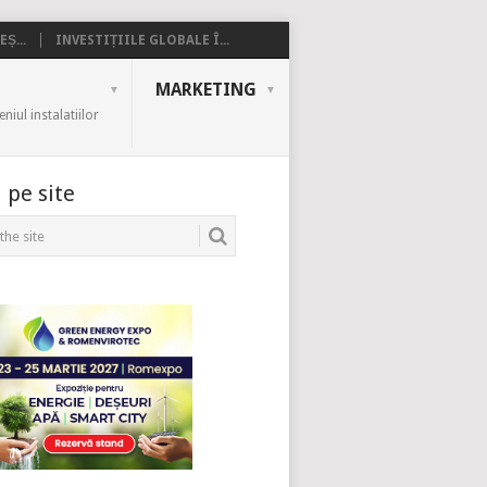
Ș...
INVESTIȚIILE GLOBALE Î...
MARKETING
iul instalatiilor
 pe site