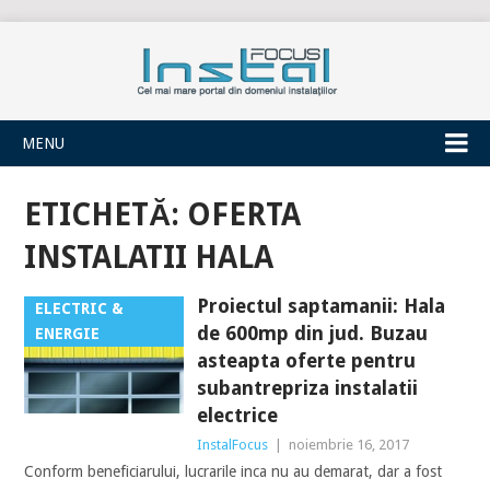
INSTALFOCUS
MENU
ETICHETĂ:
OFERTA
INSTALATII HALA
Proiectul saptamanii: Hala
ELECTRIC &
de 600mp din jud. Buzau
ENERGIE
asteapta oferte pentru
subantrepriza instalatii
electrice
InstalFocus
|
noiembrie 16, 2017
Conform beneficiarului, lucrarile inca nu au demarat, dar a fost