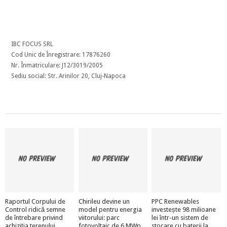
IBC FOCUS SRL
Cod Unic de Înregistrare: 17876260
Nr. Înmatriculare: J12/3019/2005
Sediu social: Str. Arinilor 20, Cluj-Napoca
Raportul Corpului de
Chirileu devine un
PPC Renewables
Control ridică semne
model pentru energia
investește 98 milioane
de întrebare privind
viitorului: parc
lei într-un sistem de
achiziția terenului
fotovoltaic de 6 MWp
stocare cu baterii la