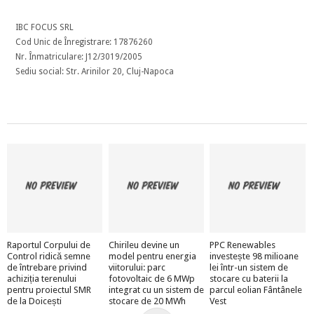
IBC FOCUS SRL
Cod Unic de Înregistrare: 17876260
Nr. Înmatriculare: J12/3019/2005
Sediu social: Str. Arinilor 20, Cluj-Napoca
Raportul Corpului de
Chirileu devine un
PPC Renewables
Control ridică semne
model pentru energia
investește 98 milioane
de întrebare privind
viitorului: parc
lei într-un sistem de
achiziția terenului
fotovoltaic de 6 MWp
stocare cu baterii la
pentru proiectul SMR
integrat cu un sistem de
parcul eolian Fântânele
de la Doicești
stocare de 20 MWh
Vest