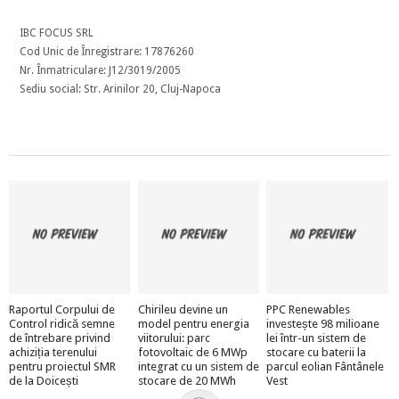
IBC FOCUS SRL
Cod Unic de Înregistrare: 17876260
Nr. Înmatriculare: J12/3019/2005
Sediu social: Str. Arinilor 20, Cluj-Napoca
Raportul Corpului de
Chirileu devine un
PPC Renewables
Control ridică semne
model pentru energia
investește 98 milioane
de întrebare privind
viitorului: parc
lei într-un sistem de
achiziția terenului
fotovoltaic de 6 MWp
stocare cu baterii la
pentru proiectul SMR
integrat cu un sistem de
parcul eolian Fântânele
de la Doicești
stocare de 20 MWh
Vest