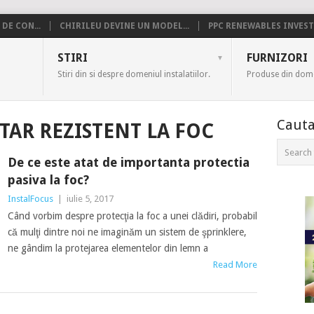
DE CON...
CHIRILEU DEVINE UN MODEL...
PPC RENEWABLES INVESTE
US
STIRI
FURNIZORI
Stiri din si despre domeniul instalatiilor.
Produse din domen
Cauta
AR REZISTENT LA FOC
De ce este atat de importanta protectia
pasiva la foc?
InstalFocus
|
iulie 5, 2017
Când vorbim despre protecţia la foc a unei clădiri, probabil
că mulţi dintre noi ne imaginăm un sistem de şprinklere,
ne gândim la protejarea elementelor din lemn a
Read More