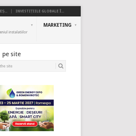
Ș...
INVESTIȚIILE GLOBALE Î...
MARKETING
iul instalatiilor
 pe site