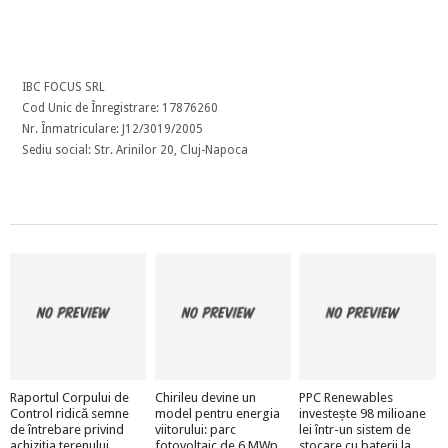
IBC FOCUS SRL
Cod Unic de Înregistrare: 17876260
Nr. Înmatriculare: J12/3019/2005
Sediu social: Str. Arinilor 20, Cluj-Napoca
Raportul Corpului de
Chirileu devine un
PPC Renewables
Control ridică semne
model pentru energia
investește 98 milioane
de întrebare privind
viitorului: parc
lei într-un sistem de
achiziția terenului
fotovoltaic de 6 MWp
stocare cu baterii la