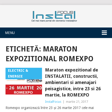
INSTALFOCUS
MENU
ETICHETĂ:
MARATON
EXPOZITIONAL ROMEXPO
Maraton expozitional de
ELECTRIC &
INSTALATII, constructii,
ENERGIE
ambientari si amenajari
peisagistice, intre 23 si 26
martie, la ROMEXPO
InstalFocus
|
martie 21, 2017
Romexpo organizează între 23 și 26 martie 2017 cele mai